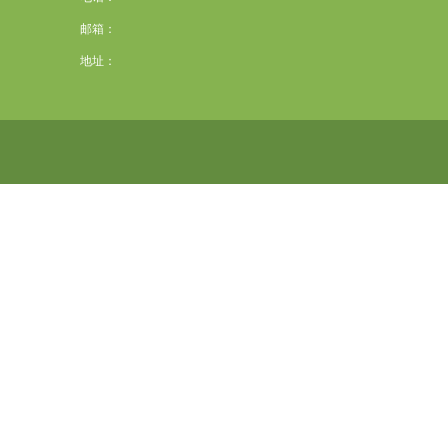
邮箱：
地址：