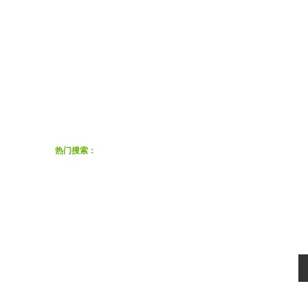
热门搜索：