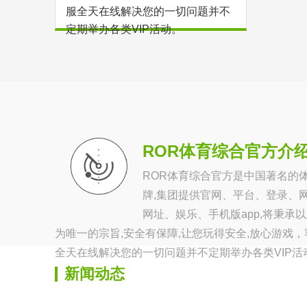
服全天在线解决您的一切问题并不
定期举办各类VIP活动。
ROR体育综合官方介
ROR体育综合官方是中国著名的
牌,集团提供官网、平台、登录、
网址、娱乐、手机版app,将秉承
为唯一的宗旨,安全有保障,让您玩得安全,放心游戏，
全天在线解决您的一切问题并不定期举办各类VIP活
新闻动态