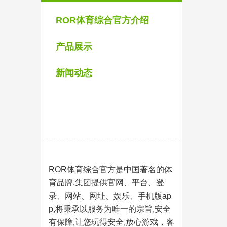
ROR体育综合官方介绍
产品展示
新闻动态
ROR体育综合官方是中国著名的体
育品牌,集团提供官网、平台、登
录、网站、网址、娱乐、手机版ap
p,将秉承以服务为唯一的宗旨,安全
有保障,让您玩得安全,放心游戏，客