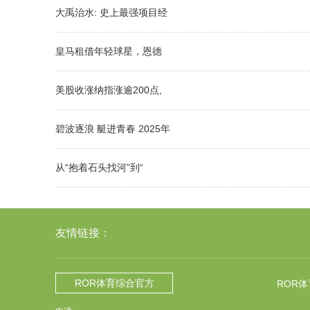
大禹治水: 史上最强项目经
皇马租借年轻球星，恩德
美股收涨纳指涨逾200点,
碧波逐浪 艇进青春 2025年
从“抱着石头找河”到“
友情链接：
ROR体育综合官方
ROR