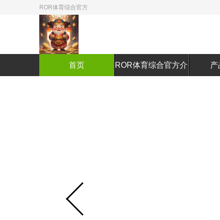
ROR体育综合官方
首页
ROR体育综合官方介
产
绍