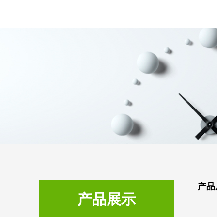
产品
产品展示